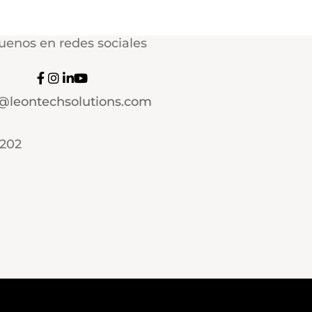
uenos en redes sociales
o@leontechsolutions.com
1202