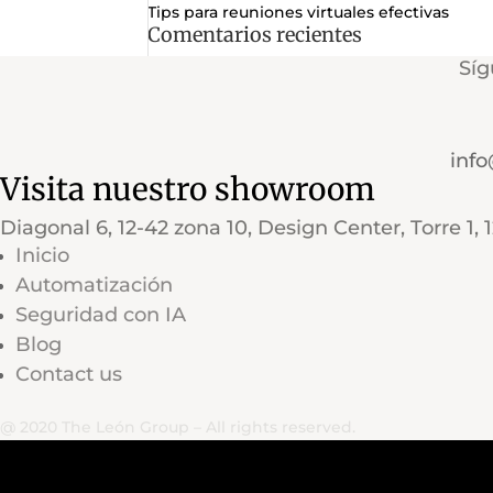
Tips para reuniones virtuales efectivas
Comentarios recientes
Síg
inf
Visita nuestro showroom
Diagonal 6, 12-42 zona 10, Design Center, Torre 1, 
Inicio
Automatización
Seguridad con IA
Blog
Contact us
@ 2020 The León Group – All rights reserved.
ES_GT
ES_GT